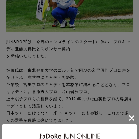
JUN&ROPÉは、今春のメンズラインのスタートに伴い、プロキャ
ディ進藤大典氏とスポンサー契約
を締結いたしました。
進藤氏は、東北福祉大学のゴルフ部で同期の宮里優作プロに声を
かけられ、在学中にキャディを経験。
卒業後、宮里プロのキャディを本格的に務めることとなり、プロ
キャディに。谷原秀人プロ、片山晋呉プロ、
上田桃子プロらの相棒を経て、2012 年より松山英樹プロの専属キ
ャディとして活躍しています。
日本ツアーだけでなく、米 PGA ツアーにも参戦し、これまで多
くの選手を優勝に導いてきました。
JUN&ROPÉ では、グローバルな視点を持ち、プロゴルファーから