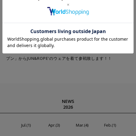
の絶大なる信頼の元でキャディという仕事
に向き合う彼の真摯な姿勢や、誰からも愛される明るい人柄、ま
たアメリカでの経験を活かして、今年から
PAG ツアーの解説を担うなど、新たなチャレンジに挑む進藤氏に
共感し、このたび正式にスポンサー契約
を結ぶことを決定いたしました。
1/31(木）～開催の「ウェイストマネジメント フェニックスオー
プン」からJUN&ROPE'のウェアを着て参戦致します！！
NEWS
2026
Jul.(1)
Apr.(3)
Mar.(4)
Feb.(1)