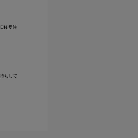
ON 受注
お待ちして