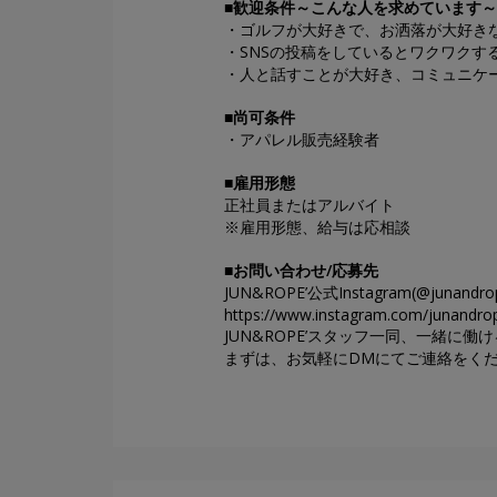
■歓迎条件～こんな人を求めています～
・ゴルフが大好きで、お洒落が大好き
・SNSの投稿をしているとワクワクす
・人と話すことが大好き、コミュニケ
■尚可条件
・アパレル販売経験者
■雇用形態
正社員またはアルバイト
※雇用形態、給与は応相談
■
お問い合わせ/応募先
JUN&ROPE’公式Instagram(@jun
https://www.instagram.com/junandro
JUN&ROPE’スタッフ一同、一緒に
まずは、お気軽にDMにてご連絡をく