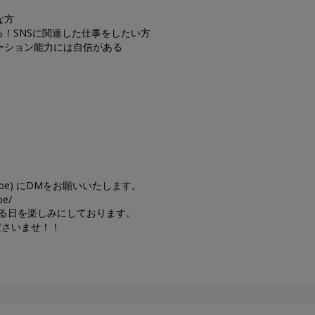
な方
る！SNSに関連した仕事をしたい方
ーション能力には自信がある
andrope) にDMをお願いいたします。
pe/
働ける日を楽しみにしております。
ださいませ！！