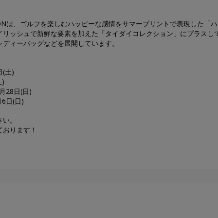
COLLECTIONは、ゴルフを楽しむハッピーな感情をサマープリントで表現した「
イリッシュで新鮮な要素を加えた「タイダイコレクション」にプラスし
ャディーバッグなどを展開しています。
(土)
)
月28日(日)
6日(日)
さい。
ております！