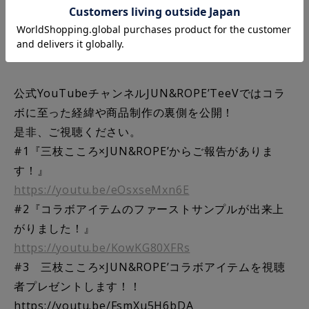
アトレ恵比寿 西館店
大丸 東京店
松坂屋 名古屋店
公式YouTubeチャンネルJUN&ROPE’TeeVではコラ
ボに至った経緯や商品制作の裏側を公開！
是非、ご視聴ください。
#1『三枝こころ×JUN&ROPE’からご報告がありま
す！』
https://youtu.be/eOsxseMxn6E
#2『コラボアイテムのファーストサンプルが出来上
がりました！』
https://youtu.be/KowKG80XFRs
#3 三枝こころ×JUN&ROPE’コラボアイテムを視聴
者プレゼントします！！
https://youtu.be/FsmXu5H6bDA