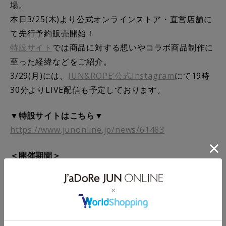
場。
本日3/25(木)より公式オンラインストア・直営店舗に
て先行予約販売開始！
特設サイト
では商品に対する想いやコラボ商品制作に
至った経緯などをご紹介。
3/29(月)には、
JUN&ROPE’公式Instagram
にて19時
30分よりLIVE配信も予定しております。
▼特設サイトはこちら▼
https://www.junonline.jp/news/61483
＜開催期間＞
3/25(木)~4/4(日)
＜販売店舗＞
公式オンラインストア：商品一覧リンクを挿入
小田急百貨店 新宿店