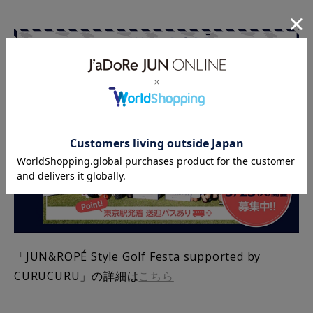
「JUN&ROPÉ Style Golf Festa supported by
CURUCURU」の詳細は
こちら