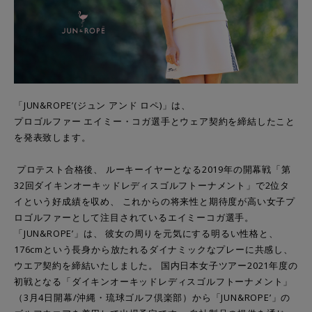
「JUN&ROPE’(ジュン アンド ロペ)」は、
プロゴルファー エイミー・コガ選手とウェア契約を締結したこと
を発表致します。
プロテスト合格後、 ルーキーイヤーとなる2019年の開幕戦「
第
32回ダイキンオーキッドレディスゴルフトーナメント」
で2位タ
イという好成績を収め、 これからの将来性と期待度が高い女子プ
ロゴルファーとして注目されているエイミーコガ選手。
「JUN&ROPE’」は、 彼女の周りを元気にする明るい性格と、
176cmという長身から放たれるダイナミックなプレーに共感し
、
ウエア契約を締結いたしました。 国内日本女子ツアー2021年度の
初戦となる「
ダイキンオーキッドレディスゴルフトーナメント」
（
3月4日開幕/沖縄・琉球ゴルフ倶楽部）から「JUN&
ROPE’」の