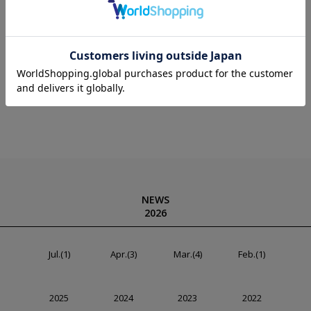
［生年月日1998年6月13日
［出身地］兵庫県尼崎市
［出身校］滝川第二高等学校
［ゴルフ歴］6歳〜
［所属先］小杉カントリークラブ
NEWS
2026
Jul.(1)
Apr.(3)
Mar.(4)
Feb.(1)
2025
2024
2023
2022