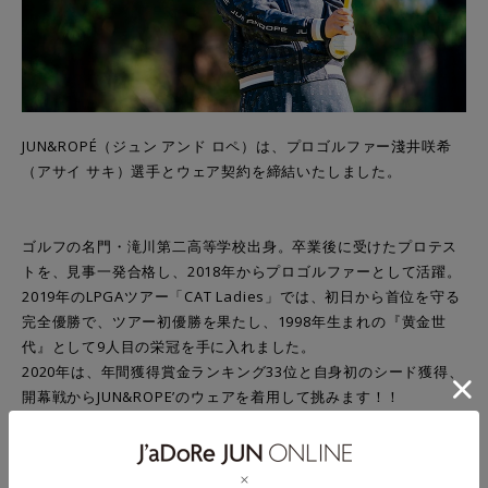
JUN&ROPÉ（ジュン アンド ロペ）は、プロゴルファー淺井咲希
（アサイ サキ）選手とウェア契約を締結いたしました。
ゴルフの名門・滝川第二高等学校出身。卒業後に受けたプロテス
トを、見事一発合格し、2018年からプロゴルファーとして活躍。
2019年のLPGAツアー「CAT Ladies」では、初日から首位を守る
完全優勝で、ツアー初優勝を果たし、1998年生まれの『黄金世
代』として9人目の栄冠を手に入れました。
2020年は、年間獲得賞金ランキング33位と自身初のシード獲得、
開幕戦からJUN&ROPE’のウェアを着用して挑みます！！
プロフィール
［名前］ 淺井 咲希（アサイ サキ）