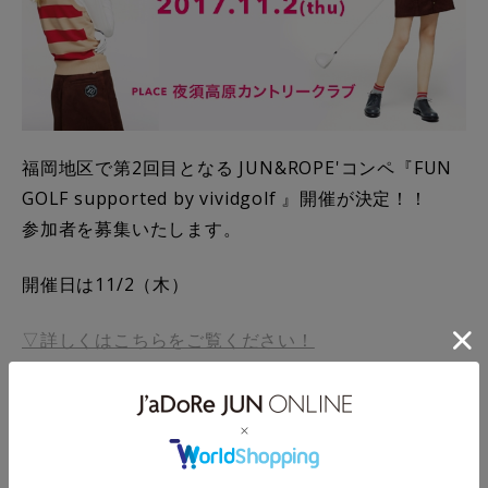
福岡地区で第2回目となる JUN&ROPE'コンペ『FUN
GOLF supported by vividgolf 』開催が決定！！
参加者を募集いたします。
開催日は11/2（木）
▽詳しくはこちらをご覧ください！
プロとの真剣勝負ホールや、ビンゴゴルフなど、参加
者の方に楽しんで頂けるイベントや、女性に人気のス
ウィーツビュッフェなどをご用意して、みなさまに楽