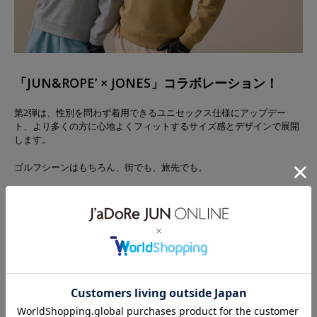
「JUN&ROPE’ × JONES」コラボレーション！
第2弾は、性別を問わず着用できるユニセックス仕様にアップデー
ト、より多くの方に心地よくフィットするサイズ感とデザインで展開
します。
ゴルフシーンはもちろん、街でも、旅先でも。
JONESの洗練されたムードと、JUN&ROPE’のライフスタイル感覚が融
合した、タイムレスで自由なコレクションをお楽しみください！
詳細はこちらから！