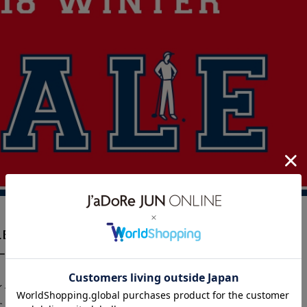
LE】
ル対象品が30～50％OFFに！
イテムを取り揃えております。
に！！