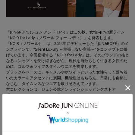
「JUN&ROPÉ (ジュン アンド ロペ) 」はこの秋、女性向けの新ライン
「NOIR for Lady（ノワール フォー レディ）」を発表します。
「NOIR（ノワール）」は、2024年にデビューした「JUN&ROPÉ」のメ
ンズラインで、“Silent Luxury ～主張しない主張～”をコンセプトに掲
げています。今回登場する「NOIR for Lady」は、そのブランドの核と
なるコンセプトを受け継ぎながら、現代を自分らしく生きる女性のた
めに、ゴルフ＆ライフスタイルウエアを提案します。
ブラックをベースに、キャメルやホワイトといった女性らしく落ち着
いたカラーをアクセントに展開。機能性はもちろん、日常にも自然に
なじむ、タイムレスなウエアを取りそろえています。
本コレクションは、ジュン公式オンラインショッピングストア
「J’aDoRe JUN ONLINE（ジャドール
ジュン オンライン）」にて先行予約を開始、8月29日（金）より発売
いたします。