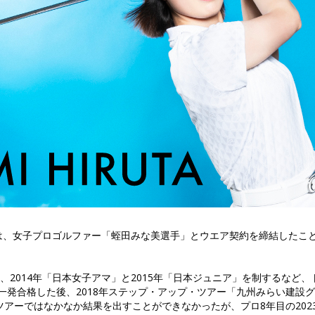
ロペ)」は、⼥⼦プロゴルファー「蛭⽥みな美選⼿」とウエア契約を締結したこ
、2014年「⽇本⼥⼦アマ」と2015年「⽇本ジュニア」を制するなど、
に⼀発合格した後、2018年ステップ・アップ・ツアー「九州みらい建設
アーではなかなか結果を出すことができなかったが、プロ8年⽬の202