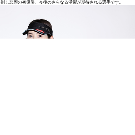
レーオフを制し悲願の初優勝。今後のさらなる活躍が期待される選手です。